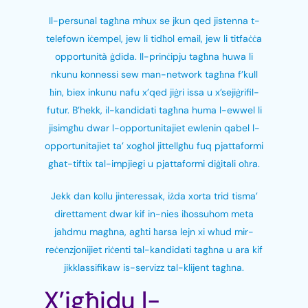
Il-persunal tagħna mhux se jkun qed jistenna t-
telefown iċempel, jew li tidħol email, jew li titfaċċa
opportunità ġdida. Il-prinċipju tagħna huwa li
nkunu konnessi sew man-network tagħna f’kull
ħin, biex inkunu nafu x’qed jiġri issa u x’sejiġrifil-
futur. B’hekk, il-kandidati tagħna huma l-ewwel li
jisimgħu dwar l-opportunitajiet ewlenin qabel l-
opportunitajiet ta’ xogħol jittellgħu fuq pjattaformi
għat-tiftix tal-impjiegi u pjattaformi diġitali oħra.
Jekk dan kollu jinteressak, iżda xorta trid tisma’
direttament dwar kif in-nies iħossuhom meta
jaħdmu magħna, agħti ħarsa lejn xi wħud mir-
reċenzjonijiet riċenti tal-kandidati tagħna u ara kif
jikklassifikaw is-servizz tal-klijent tagħna.
X’jgħidu l-