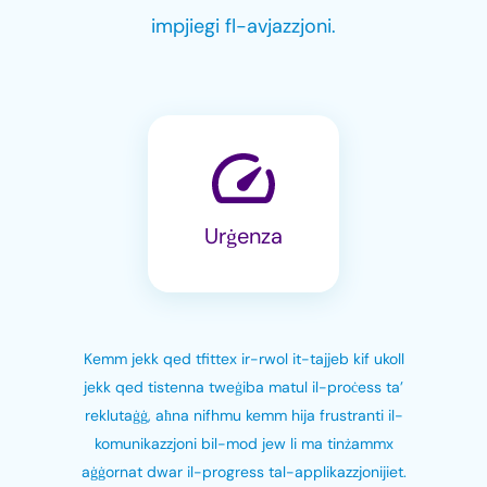
impjiegi fl-avjazzjoni.
Urġenza
Kemm jekk qed tfittex ir-rwol it-tajjeb kif ukoll
jekk qed tistenna tweġiba matul il-proċess ta’
reklutaġġ, aħna nifhmu kemm hija frustranti il-
komunikazzjoni bil-mod jew li ma tinżammx
aġġornat dwar il-progress tal-applikazzjonijiet.