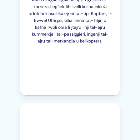
karriera tiegħek fil-livelli kollha inklużi
bdoti bi klassifikazzjoni tat-tip, Kaptani, l-
Ewwel Uffiċjali, Għalliema tat-Titjir, u
ħafna rwoli oħra li jtajru linji tal-ajru
kummerċjali tal-passiġġieri, inġenji tal-
ajru tal-merkanzija u ħelikopters.