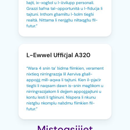
ħajti, ix-xogħol u l-iżvilupp personali.
Grazzi ħafna tal-opportunità u l-fiduċja li
tajtuni. Inthom għamiltu l-ħolm tiegħi
realtà. Nittama li nerġgħu niltaqgħu fil-
futur.”
L-Ewwel Uffiċjal A320
“Wara 4 snin ta’ ħidma flimkien, verament
nixtieq nirringrazzja lil Aerviva għall-
appoġġ mill-aqwa li tajtuni. Kien il-pjaċir
tiegħi li naqsam dawn is-snin magħkom u
nirringrazzjakom li dejjem appoġġajtuni u
kontu lesti li tgħinuni. Nispera li nkunu
nistgħu nkomplu naħdmu flimkien fil-
futur.”
Mistoqsijiet