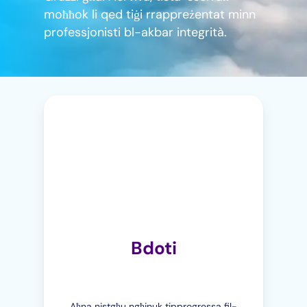
moħħok li qed tiġi rrappreżentat minn
professjonisti bl-akbar integrità.
Bdoti
Aħna nistgħu ngħinuk tipprogressa fil-