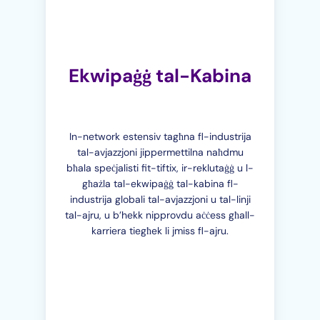
Ekwipaġġ tal-Kabina
In-network estensiv tagħna fl-industrija
tal-avjazzjoni jippermettilna naħdmu
bħala speċjalisti fit-tiftix, ir-reklutaġġ u l-
għażla tal-ekwipaġġ tal-kabina fl-
industrija globali tal-avjazzjoni u tal-linji
tal-ajru, u b’hekk nipprovdu aċċess għall-
karriera tiegħek li jmiss fl-ajru.