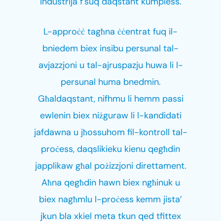
industrija f’suq daqstant kumpless.
L-approċċ tagħna ċċentrat fuq il-
bniedem biex insibu persunal tal-
avjazzjoni u tal-ajruspazju huwa li l-
persunal huma bnedmin.
Għaldaqstant, nifhmu li hemm passi
ewlenin biex niżguraw li l-kandidati
jafdawna u jħossuhom fil-kontroll tal-
proċess, daqslikieku kienu qegħdin
japplikaw għal pożizzjoni direttament.
Aħna qegħdin hawn biex ngħinuk u
biex nagħmlu l-proċess kemm jista’
jkun bla xkiel meta tkun qed tfittex