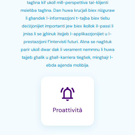
tagħna kif ukoll mill-perspettiva tal-klijenti
msieħba tagħna. Dan huwa kruċjali biex niżguraw
li għandek l-informazzjoni t-tajba biex tieħu
deċiżjonijiet importanti jew biex ikollok il-passi li
jmiss li se jgħinuk itejjeb l-applikazzjonijiet u l-
prestazzjoni f’intervisti futuri. Aħna se nagħtuk
parir ukoll dwar dak li verament nemmnu li huwa
tajjeb għalik u għall-karriera tiegħek, mingħajr l-
ebda aġenda moħbija.
Proattività