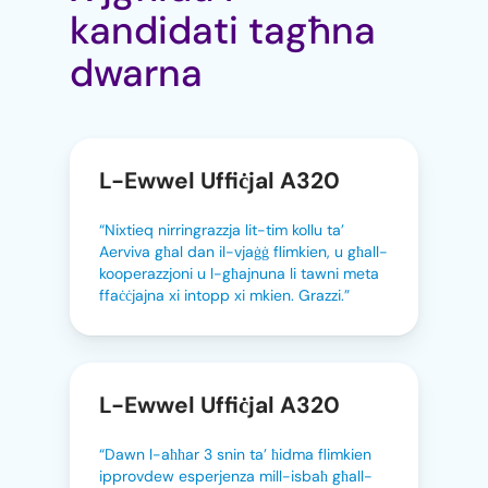
kandidati tagħna
dwarna
L-Ewwel Uffiċjal A320
“Nixtieq nirringrazzja lit-tim kollu ta’
Aerviva għal dan il-vjaġġ flimkien, u għall-
kooperazzjoni u l-għajnuna li tawni meta
ffaċċjajna xi intopp xi mkien. Grazzi.”
L-Ewwel Uffiċjal A320
“Dawn l-aħħar 3 snin ta’ ħidma flimkien
ipprovdew esperjenza mill-isbaħ għall-