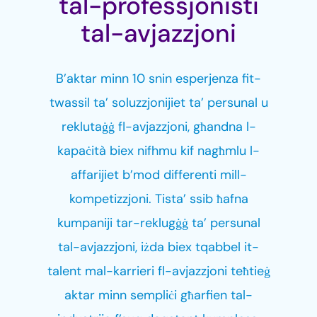
tal-professjonisti
tal-avjazzjoni
B’aktar minn 10 snin esperjenza fit-
twassil ta’ soluzzjonijiet ta’ persunal u
reklutaġġ fl-avjazzjoni, għandna l-
kapaċità biex nifhmu kif nagħmlu l-
affarijiet b’mod differenti mill-
kompetizzjoni. Tista’ ssib ħafna
kumpaniji tar-reklugġġ ta’ persunal
tal-avjazzjoni, iżda biex tqabbel it-
talent mal-karrieri fl-avjazzjoni teħtieġ
aktar minn sempliċi għarfien tal-