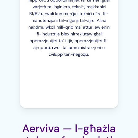
nipprovdu opportunitajiet ta’ karrieri għal
varjetà ta’ inġiniera, tekniċi, mekkaniċi
B1/B2 u rwoli kummerċjali tekniċi oħra fil-
manutenzjoni tal-inġenji tal-ajru. Aħna
naħdmu wkoll mill-qrib ma’ atturi ewlenin
fl-industrija biex nirreklutaw għal
operazzjonijiet ta’ titjir, operazzjonijiet fl-
ajruporti, rwoli ta’ amministrazzjoni u
żvilupp tan-negozju.
Aerviva — l-għażla