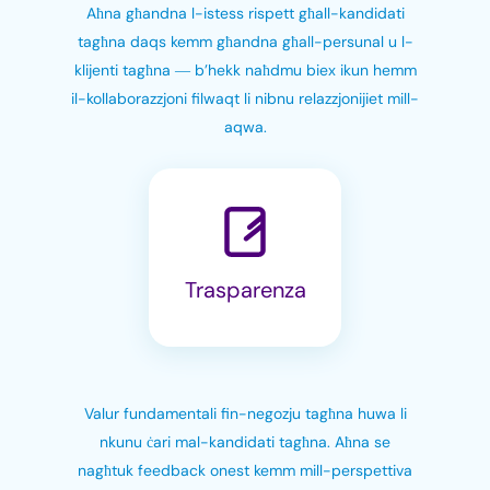
Aħna għandna l-istess rispett għall-kandidati
tagħna daqs kemm għandna għall-persunal u l-
klijenti tagħna ― b’hekk naħdmu biex ikun hemm
il-kollaborazzjoni filwaqt li nibnu relazzjonijiet mill-
aqwa.
Trasparenza
Valur fundamentali fin-negozju tagħna huwa li
nkunu ċari mal-kandidati tagħna. Aħna se
nagħtuk feedback onest kemm mill-perspettiva