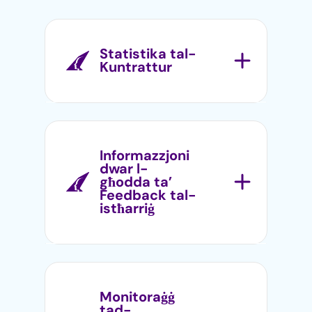
Statistika tal-
Kuntrattur
Nistgħu niġbru u nanalizzaw
data komprensiva dwar il-
forza tax-xogħol tiegħek, billi
Informazzjoni
noffru għarfien dwar il-
dwar l-
għodda ta’
prestazzjoni, il-produttività, u
Feedback tal-
oqsma għal titjib.
istħarriġ
Bl-użu ta’ metodoloġiji ta’
stħarriġ avvanzati, nistgħu
niġbru u ninterpretaw il-
Monitoraġġ
feedback minn firxa wiesgħa
tad-