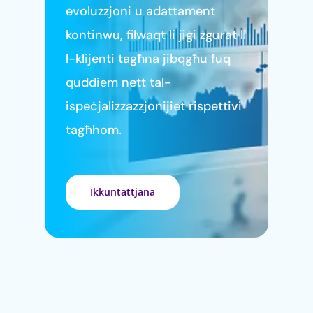
evoluzzjoni u adattament
kontinwu, filwaqt li jiġi żgurat li
l-klijenti tagħna jibqgħu fuq
quddiem nett tal-
ispeċjalizzazzjonijiet rispettivi
tagħhom.
Ikkuntattjana