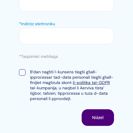
*Indirizz elettroniku
*Taqsimiet meħtieġa
B’dan nagħti l-kunsens tiegħi għall-
ipproċessar tad-data personali tiegħi għall-
finijiet magħżula skont
il-politika tal-GDPR
tal-kumpanija, u naqbel li Aerviva tista’
tiġbor, taħżen, tipproċessa u tuża d-data
personali li pprovdejt.