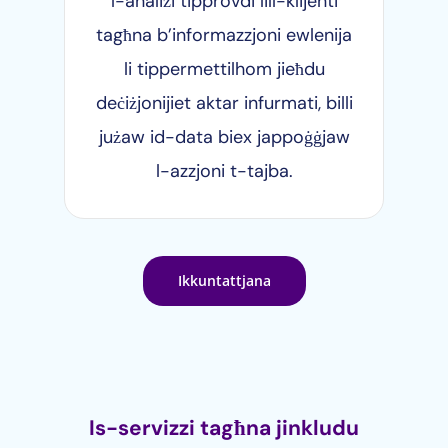
l-analiżi tipprovdi lill-klijenti
tagħna b’informazzjoni ewlenija
li tippermettilhom jieħdu
deċiżjonijiet aktar infurmati, billi
jużaw id-data biex jappoġġjaw
l-azzjoni t-tajba.
Ikkuntattjana
Is-servizzi tagħna jinkludu