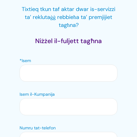
Tixtieq tkun taf aktar dwar is-servizzi
ta’ reklutaġġ rebbieħa ta’ premjijiet
tagħna?
Niżżel il-fuljett tagħna
*Isem
Isem il-Kumpanija
Numru tat-telefon