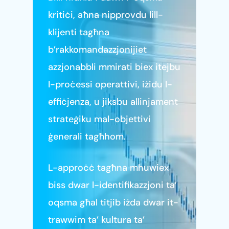
kritiċi, aħna nipprovdu lill-
klijenti tagħna
b’rakkomandazzjonijiet
azzjonabbli mmirati biex itejbu
l-proċessi operattivi, iżidu l-
effiċjenza, u jiksbu allinjament
strateġiku mal-objettivi
ġenerali tagħhom.
L-approċċ tagħna mhuwiex
biss dwar l-identifikazzjoni ta’
oqsma għal titjib iżda dwar it-
trawwim ta’ kultura ta’