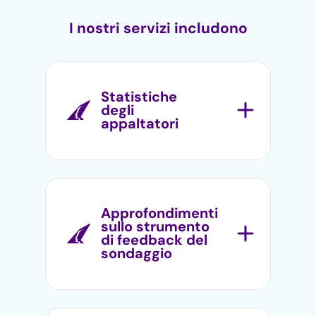
I nostri servizi includono
Statistiche
degli
appaltatori
Siamo in grado di compilare e
analizzare dati completi sulla
tua forza lavoro, offrendo
Approfondimenti
approfondimenti su
sullo strumento
di feedback del
prestazioni, produttività e aree
sondaggio
di miglioramento.
Utilizzando metodologie di
indagine avanzate, siamo in