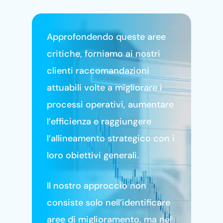
settore sintetizzando
informazioni da una varietà di
fonti esterne.
Approfondendo queste aree
critiche, forniamo ai nostri
clienti raccomandazioni
attuabili volte a migliorare i
processi operativi, aumentare
l’efficienza e raggiungere
l’allineamento strategico con i
loro obiettivi generali.
Il nostro approccio non
consiste solo nell’identificare
aree di miglioramento, ma nel