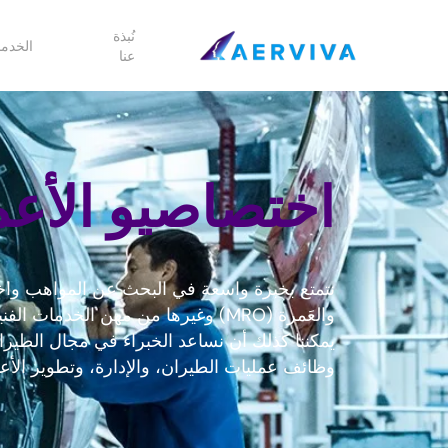
Ski
t
نُبذة
الخدم
عنا
mai
conten
اختصاصيو الأعم
نتمتع بخبرة واسعة في البحث عن المواهب واختي
والعَمرة (MRO) وغيرها من مهن الخدم
يمكننا كذلك أن نساعد الخبراء في مجال الطيرا
وظائف عمليات الطيران، والإدارة، وتطوير الأع