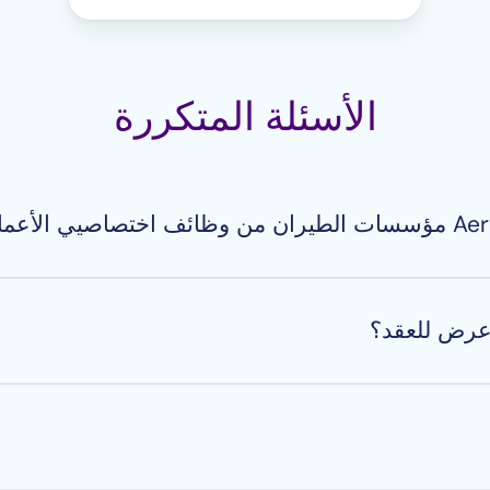
الأسئلة المتكررة
ط الجوية، والتأجير، والطيران الخاص، وطيران كبار الشخصيا
ندسي الطيران من المستوى المبتدئ. ومن ناحية أخرى، فنحن ن
عرض للعقد؟
لتسجيل معنا، وسنتواصل معك لنوافيك بالفرص التي نجد أنها ت
يجة لانتعاش المجال بعد انحسار شبح كوفيد-19، فإن بعض الاختصاصيين في مجال الطيران 
هم نحو ارتقاء درجة أعلى في سُلَّمهم الوظيفي. مفاتيحك الأس
جابيات، وتكليف شركة استشارية بتقصي المعلومات الأساسية عن 