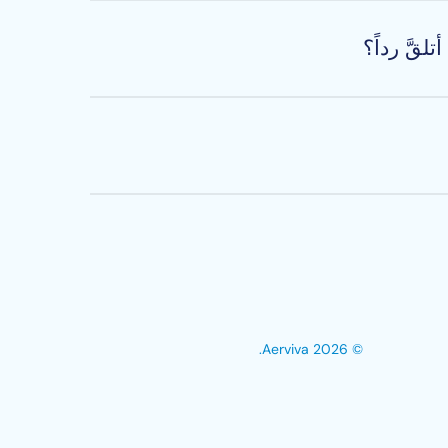
 فرص مختلفة واختيارات متنوعة لأسلوب الحياة.
تمل أننا استقبلنا مرشحين آخرين أكثر كفاءةً
ا ننسى مرشحينا الذين سجَّلوا طلبات الالتحاق
 جوفضائية؛ لتزويدهم بموظفي هندسة الصيانة في القطاع الممتد
© 2026 Aerviva.