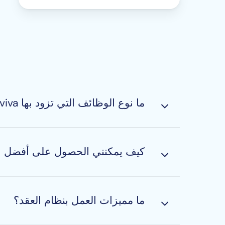
ما نوع الوظائف التي تزود بها Aerviva مؤسسات الطيران من وظائف اختصاصيي الأعمال الفنية والطيران؟
نحن نعمل مع العديد من الشركاء في قطاعات الخطو
ناحيةٍ، فنحن نزود مؤسسات الطيران بالفنيين ومه
كيف يمكنني الحصول على أفضل 
خبرة واسعة ومؤهلات متميزة في المجال. نوصيك با
نت
يجدون فرصة الاختيار بين عدد من العروض أثناء سعي
ما مميزات العمل بنظام العقد؟
أولوياتك، والموازنة الحكيمة بين السلبيات والإي
الموضوع هنا.