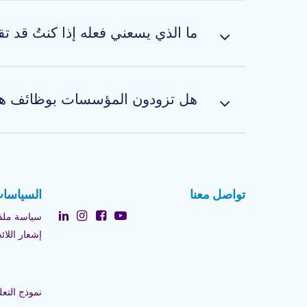
يمنح العمل بنظام العقد للخبراء من مهندسي صيان
وقد لخَّصنا هذه الاعتبارات الأساسية في مقالة قص
ما الذي يسعني فعله إذا كنتُ قد تقدمتُ لوظيفة
إذا كنتَ قد تقدمتَ على موقعنا لشغل وظيفة في قطا
للوظيفة وتأهُّلاً لها. إذا كنت تشعر أنك مرشح ذو كف
هل تزودون المؤسسات بوظائف هن
بالوظائف، وسنتواصل معك إذا بدا لنا أن مكاناً ما ل
لصيانة الطائرات في المجال الجوفضائي.
تواصل معنا
السياسا
سياسة ملفا
إشعار اللائحة
نموذج التعل