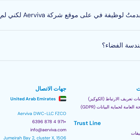
ة الطائرات عدة مزايا، كما يمنحهم الحرية والمرونة لاستكشاف
يرة هنا عن هذا الموضوع.
 في على موقع شركة Aerviva لكني لم أتلقَّ رداً؟
ع هندسة الطيران ولم تتلقَّ منا رداً خلال أسبوعين، فمن المح
اءة، فلُطفاً اترك لنا رسالة لنتابع الأمر ونعمل عليه معاً. نحن ل
دسة الفضاء؟
دينا يناسب مؤهلاتك وخبراتك سيتوفر قريباً.
نعم! بالإضافة إلى وظائف هندسة الصيانة (B1 أو B2)، فنحن نعمل كذلك مع شركات صناعات
ت
جهات الاتصال
ت تعريف الارتباط (الكوكيز)
United Arab Emirates
 العامة لحماية البيانات (GDPR)
Aerviva DWC-LLC FZCO
+971 4 878 6396
Trust Line
info@aerviva.com
يقات
Jumeirah Bay 2, cluster X, 1506