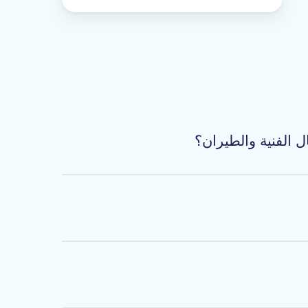
ت، وخدمات الصيانة والإصلاح والعَمرة. فمن
عمل مع خبراء في الطيران وفنّيي طائرات ذوي
ناسب متطلباتك الوظيفية.
اليوم يجدون أنفسهم في نقطة متميزة من مسارهم المهني، إذ
اسية لاتخاذ القرار الصحيح هي تأكُّدك من ترتيب
الشركة التي تعرض الوظيفة. اقرأ المزيد عن