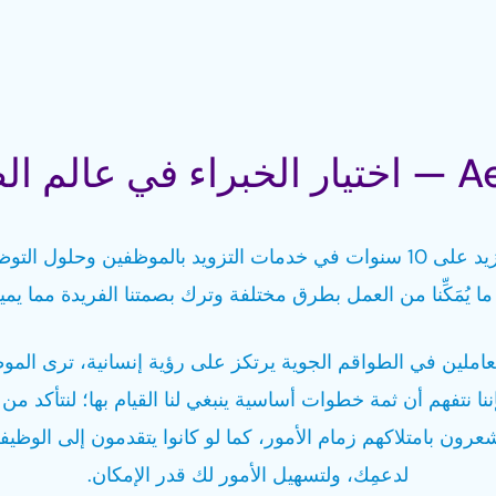
الم الطيران
بفضل خبراتنا التي تزيد على 10 سنوات في خدمات التزويد بالموظفين وحلو
ا يُمَكِّنا من العمل بطرق مختلفة وترك بصمتنا الفريدة مما يميز
عاملين في الطواقم الجوية يرتكز على رؤية إنسانية، ترى المو
إننا نتفهم أن ثمة خطوات أساسية ينبغي لنا القيام بها؛ لنتأكد 
يشعرون بامتلاكهم زمام الأمور، كما لو كانوا يتقدمون إلى الوظيف
لدعمِك، ولتسهيل الأمور لك قدر الإمكان.