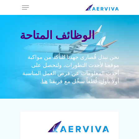
Ski
Menu
t
mai
conten
الوظائف المتاحة
نحن نبذل قُصارى جهدنا للتأكد من مواكبة
موقعنا لأحدث التطورات، ولتحصل على
أحدث المعلومات عن فرص العمل المناسبة
أولاً بأول، لُطفاً سجِّل مع فريقنا
هنا
.